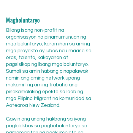
Magboluntaryo
Bilang isang non-profit na
organisasyon na pinamumunuan ng
mga boluntaryo, karamihan sa aming
mga proyekto ay lubos na umaasa sa
oras, talento, kakayahan at
pagsisikap ng ibang mga boluntaryo.
Sumali sa amin habang pinapalawak
namin ang aming network upang
makamit ng aming trabaho ang
pinakamalaking epekto sa loob ng
mga Filipino Migrant na komunidad sa
Aotearoa New Zealand.
Gawin ang unang hakbang sa iyong
paglalakbay sa pagboboluntaryo sa
pamamagitan ng pagkumpleto ng