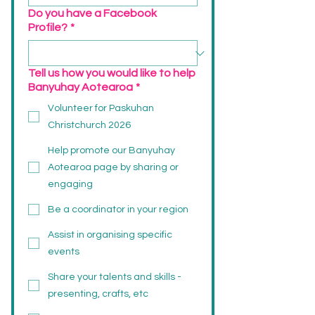
Do you have a Facebook
Profile?
*
Tell us how you would like to help
Banyuhay Aotearoa
*
Volunteer for Paskuhan
Christchurch 2026
Help promote our Banyuhay
Aotearoa page by sharing or
engaging
Be a coordinator in your region
Assist in organising specific
events
Share your talents and skills -
presenting, crafts, etc