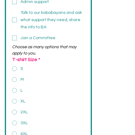
Admin support
Talk to our kababayans and ask
what support they need, share
the info to BA
Join a Committee
Choose as many options that may 
apply to you.
T-shirt Size
*
S
M
L
XL
2XL
3XL
4XL