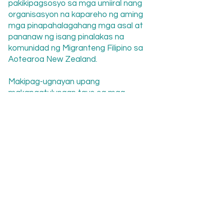
pakikipagsosyo sa mga umiiral nang
organisasyon na kapareho ng aming
mga pinapahalagahang mga asal at
pananaw ng isang pinalakas na
komunidad ng Migranteng Filipino sa
Aotearoa New Zealand.
Makipag-ugnayan upang
makapagtulungan tayo sa mga
proyektong makakamit ang ating
mga karaniwang layunin ng: (a)
pagbuo ng komunidad, (b)
pagdiriwang ng mayamang kulturang
Filipino; at (c) pag-iingat sa ating
pinagsamang kasaysayan.
Company/Organisation Name
Contact Name