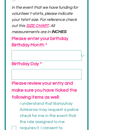
In the event that we have funding for 
volunteer t-shirts, please indicate 
your tshirt size. For reference check 
out this 
SIZE CHART
. 
All 
measurements are in 
INCHES
.
Please enter your birthday
Birthday Month
*
Birthday Day
*
Please review your entry and 
make sure you have ticked the 
following items as well:
I understand that Banyuhay 
Aotearoa may request a police 
check for me in the event that 
the role assigned to me 
requires it. I consent to  