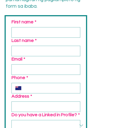
form sa ibaba.
First name
*
Last name
*
Email
*
Phone
*
Address
*
Do you have a Linked in Profile?
*